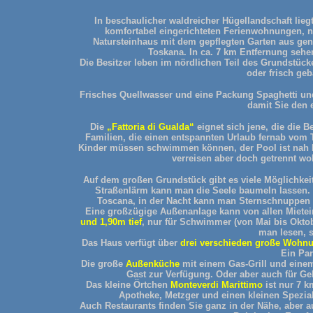
In beschaulicher waldreicher Hügellandschaft lieg
komfortabel eingerichteten Ferienwohnungen, 
Natursteinhaus mit dem gepflegten Garten aus ge
Toskana. In ca. 7 km Entfernung sehe
Die Besitzer leben im nördlichen Teil des Grundstüc
oder frisch ge
Frisches Quellwasser und eine Packung Spaghetti und
damit Sie den 
Die
„Fattoria di Gualda“
eignet sich jene, die die B
Familien, die einen entspannten Urlaub fernab vom 
Kinder müssen schwimmen können, der Pool ist nah be
verreisen aber doch getrennt woh
Auf dem großen Grundstück gibt es viele Möglichkei
Straßenlärm kann man die Seele baumeln lassen. 
Toscana, in der Nacht kann man Sternschnuppen 
Eine großzügige Außenanlage kann von allen Mietei
und 1,90m tief
, nur für Schwimmer (von Mai bis Oktob
man lesen, 
Das Haus verfügt über
drei verschieden große Wohn
Ein Par
Die große
Außenküche
mit einem Gas-Grill und einem 
Gast zur Verfügung. Oder aber auch für G
Das kleine Örtchen
Monteverdi Marittimo
ist nur 7 k
Apotheke, Metzger und einen kleinen Spezial
Auch Restaurants finden Sie ganz in der Nähe, aber 