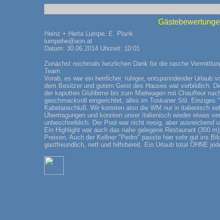
Gästebewertungen
Heinz + Herta Lumpe, E. Plank
lumpehe@aon.at
Datum: 30.06.2014 Uhrzeit: 10:01
Zunächst nochmals herzlichen Dank für die rasche Vermittl
Team.
Vorab, es war ein herrlicher, ruhiger, entspanndender Urlaub 
dem Besitzer und gutem Geist des Hauses war vorbildlich. Die
der kaputten Glühbirne bis zum Mietwagen mit Chauffeur nac
geschmackvoll eingerichtet, alles im Toskaner Stil. Einziges
Kabelanschluß. Wir konnten also die WM nur in italienisch seh
Übertragungen und konnten unser Italienisch wieder etwas v
unbeschreiblich. Der Pool war nicht riesig, aber ausreichen
Ein Highlight war auch das nahe gelegene Restaurant (300 m) 
Preisen. Auch der Kellner "Pedro" passte hier sehr gut ins Bi
gastfreundlich, nett und hilfsbereit. Ein Urlaub total OHNE j