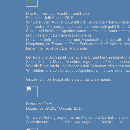
Drei Familien aus Frankfurt und Bonn
Reisezeit: Juli/ August 2019
Wir waren Juli/ August 2019 mit drei verwandten/ befreundete
Vom ersten Moment an haben wir uns sehr wohl gefühlt, die Ko
Cinzia und ihr Mann Agostino waren telefonisch immer erreich
und unsere Privatsphäre respektierend.
Die Unterkünfte sind sauber und zweckmäßig ausgestattet, der 
Umgebung ein Traum, in 20min Fußweg an der Straße ist Montev
bensmittel, ein Post, Bar, Ristorante
Der freie und doch nicht überlaufene Strand bei Castagnetto i
Siena, Volterra, Massa Marittima liegen bis zu 2 Autostunden 
Wer die Ruhe sucht und dennoch den Sehenswürdigkeiten der To
Wir fühlten uns von Cinzia und Agostino familiär wie selten
Grazie tanti per l`ospitalità e saluti dalla Germania.
Britta und Gerd
Datum: 07.09.2017 Uhrzeit: 11:19
Wir waren Anfang September im Mandorlo 2. Es hat uns sehr g
Auch die sommerliche Hitze war wegen des fast immer wehen