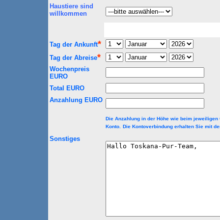
Haustiere sind
willkommen
*
Tag der Ankunft
*
Tag der Abreise
Wochenpreis
EURO
Total EURO
Anzahlung EURO
Die Anzahlung in der Höhe wie beim jeweiligen
Konto.
Die Kontoverbindung erhalten Sie mit d
Sonstiges