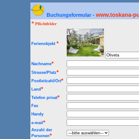
-
www.toskana-p
Buchungsformular
*
Pflichtfelder
*
Ferienobjekt
*
Nachname
*
Strasse/Platz
*
Postleitzahl/Ort
*
Land
*
Telefon privat
Fax
Handy
*
e-mail
Anzahl der
*
Personen