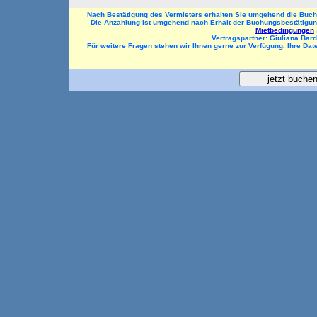
Nach Bestätigung des Vermieters erhalten Sie umgehend die Buc
Die Anzahlung ist umgehend nach Erhalt der Buchungsbestätigun
Mietbedingungen
Vertragspartner: Giuliana Bard
Für weitere Fragen stehen wir Ihnen gerne zur Verfügung. Ihre Da