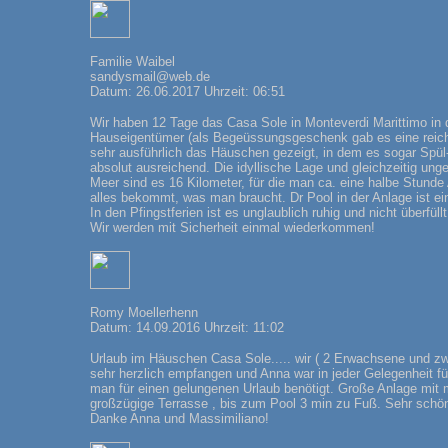
Familie Waibel
sandysmail@web.de
Datum: 26.06.2017 Uhrzeit: 06:51
Wir haben 12 Tage das Casa Sole in Monteverdi Marittimo in 
Hauseigentümer (als Begeüssungsgeschenk gab es eine reichl
sehr ausführlich das Häuschen gezeigt, in dem es sogar Spül
absolut ausreichend. Die idyllische Lage und gleichzeitig u
Meer sind es 16 Kilometer, für die man ca. eine halbe Stunde
alles bekommt, was man braucht. Dr Pool in der Anlage ist ein
In den Pfingstferien ist es unglaublich ruhig und nicht überfü
Wir werden mit Sicherheit einmal wiederkommen!
Romy Moellerhenn
Datum: 14.09.2016 Uhrzeit: 11:02
Urlaub im Häuschen Casa Sole..... wir ( 2 Erwachsene und z
sehr herzlich empfangen und Anna war in jeder Gelegenheit fü
man für einen gelungenen Urlaub benötigt. Große Anlage mit 
großzügige Terrasse , bis zum Pool 3 min zu Fuß. Sehr schön
Danke Anna und Massimiliano!