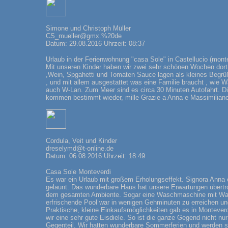
Simone und Christoph Müller
CS_mueller@gmx.%20de
Datum: 29.08.2016 Uhrzeit: 08:37
Urlaub in der Ferienwohnung "casa Sole" in Castellucio (mont
Mit unseren Kinder haben wir zwei sehr schönen Wochen dort
,Wein, Spgahetti und Tomaten Sauce lagen als kleines Begrü
, und mit allem ausgestattet was eine Familie braucht , wie
auch W-Lan. Zum Meer sind es circa 30 Minuten Autofahrt. Die
kommen bestimmt wieder, mille Grazie a Anna e Massimiliano
Cordula, Veit und Kinder
dreselymd@t-online.de
Datum: 06.08.2016 Uhrzeit: 18:49
Casa Sole Monteverdi
Es war ein Urlaub mit großem Erholungseffekt. Signora Anna
gelaunt. Das wunderbare Haus hat unsere Erwartungen übertrof
dem gesamten Ambiente. Sogar eine Waschmaschine mit Wasc
erfrischende Pool war in wenigen Gehminuten zu erreichen und
Praktische, kleine Einkaufsmöglichkeiten gab es in Monteverdi
wir eine sehr gute Eisdiele. So ist die ganze Gegend nicht nur
Gegenteil. Wir hatten wunderbare Sommerferien und werden s