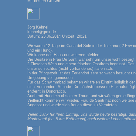
Mit besten Grüßen
Jörg Kehnel
kehnel@gmx.de
Datum: 23.06.2014 Uhrzeit: 20:21
Wir waren 12 Tage im Casa del Sole in der Toskana ( 2 Erwa
und ein Hund).
Wir könne das Haus nur weiterempfehlen.
Die Besitzerin Frau De Santi war sehr um unser wohl besorgt.
2 Flaschen Wein und einem frischen Obstkorb begrüsst. Das
unser schlechtes (nicht vorhandenes) italienisch.
In der Pfingstzeit ist das Feriendorf sehr schwach besucht u
Umgebung voll geniessen.
Für das Schwimmbad bekamen wir freien Eintritt lediglich der
nicht vorhanden. Schade. Die nächste bessere Einkaufsmögli
entfernt in Donoratico.
Auch mit Hund ein absoluter Traum und wir wären gerne länge
Vielleicht kommen wir wieder. Frau de Santi hat noch weiter
Angebot und würde sich freuen diese zu Vermieten.
Vielen Dank für Ihren Eintrag. Uns wurde heute bestätigt, das
Monteverdi (ca. 5 km Entfernung) noch weitere Lebensmittell