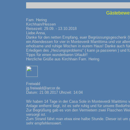
Gästebewer
Fam. Hering
Kirchhain/Hessen
Reisezeit: 29.09. - 13.10.2018
Liebe Anna,
Danke für den netten Empfang, euer Begrüssungsgeschenk (
ein Abendessen für vier in Monteverdi Marrittima und vor alle
erholsame und ruhige Wochen in eurem Haus! Danke auch fü
Erledigen des „Heizungsproblems“ ( kann ja passieren ) und f
Tipps für einen wunderbaren Urlaub!!
Herzliche Grüße aus Kirchhain Fam. Hering
Freiwald
jg.freiwald@arcor.de
Datum: 21.08.2017 Uhrzeit: 14:04
Wir haben 14 Tage in der Casa Sole in Monteverdi Marittimo
Anlage entfernt liegt, ist es sehr ruhig und für unsere Bedür
Zur Begrüßung gab es von den Vermietern zwei Flaschen Wein
versorgt ist.
Zum Strand fährt man etwa eine halbe Stunde. Dieser ist um grö
sehr empfehlenswert.