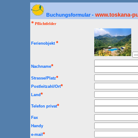
-
www.toskana-p
Buchungsformular
*
Pflichtfelder
*
Ferienobjekt
*
Nachname
*
Strasse/Platz
*
Postleitzahl/Ort
*
Land
*
Telefon privat
Fax
Handy
*
e-mail