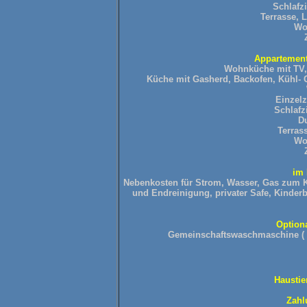
Schlafz
Terrasse, L
Wo
Appartement
Wohnküche mit TV, 
Küche mit Gasherd, Backofen, Kühl- G
Einzelz
Schlafz
D
Terrass
Wo
im 
Nebenkosten für Strom, Wasser, Gas zum K
und Endreinigung,
privater Safe,
Kinderb
Option
Gemeinschaftswaschmaschine ( E
Haustier
Zahl