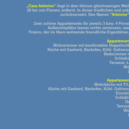
„Casa Artimino“
liegt in dem kleinen gleichnamigen Wei
20 km von Florenz entfernt. In dieser friedlichen und un
zurückversetzt. Den Namen
"Artimino"
Zwei schöne Appartements für jeweils 3 bzw. 4 Pers
Außensitzplätze lassen nichts vermissen, w
Franco, der im Haus wohnende freundliche Eigentümer, s
Appartement
Wohnzimmer mit komfortabler Doppelschlaf
Küche mit Gasherd, Backofen, Kühl- Gefriers
Badezimmer m
Schlafz
Terrasse, L
Wo
Appartement
Wohnküche mit TV, 
Küche mit Gasherd, Backofen, Kühl- Gefrier
Einzelz
Schlafz
D
Terrass
Wo