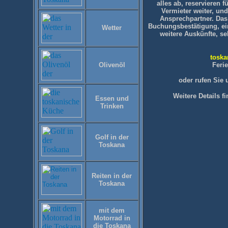
alles ab, reservieren f
Vermieter weiter, und
Ansprechpartner. Das
Buchungsbestätigung, e
Wetter
weitere Auskünfte, se
toska
Olivenöl
Feri
oder rufen Sie u
Weitere Details f
Essen und
Trinken
Golf in der
Toskana
Reiten in der
Toskana
mit dem
Motorrad in
die Toskana