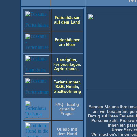
Ferienhäuser
auf dem Land
Ferienhäuser
am Meer
Landgüter,
Ferienanlagen,
Agriturismo...
Ferienzimmer,
B&B, Hotels,
Stadtwohnung
FAQ - häufig
Senden Sie uns Ihre
unve
gestellte
an, wir beraten Sie ge
Fragen
Bezug auf Ihren Ferienauf
Personenzahl, Preisvors
Ihnen ein pass
Urlaub mit
Unser Service
dem Hund
Wir machen's Ihnen leich