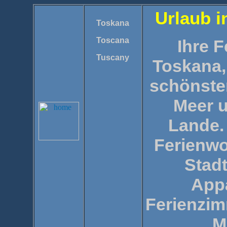
Urlaub i
Toskana
Toscana
Ihre F
Tuscany
Toskana,
schönste
Meer 
Lande.
Ferienwo
Stad
App
Ferienzim
M